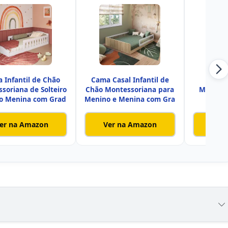
 Infantil de Chão
Cama Casal Infantil de
IDI
soriana de Solteiro
Chão Montessoriana para
Montesso
o Menina com Grad
Menino e Menina com Gra
Branc
Gusta
er na Amazon
Ver na Amazon
Ver