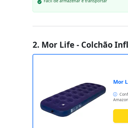
Fácil de armazenar e transportar
2. Mor Life - Colchão In
Mor L
Conf
Amazon