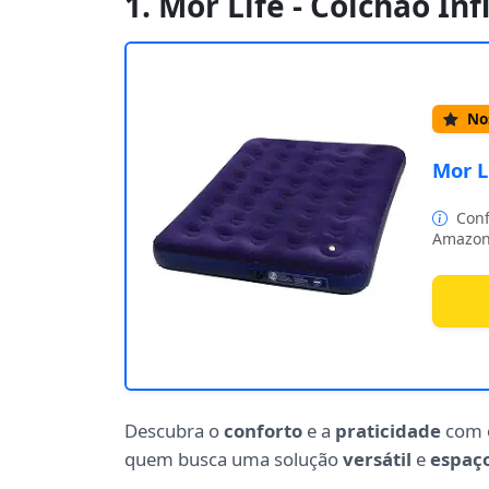
1. Mor Life - Colchão In
Nos
Mor L
Conf
Amazon
Descubra o
conforto
e a
praticidade
com o
quem busca uma solução
versátil
e
espaç