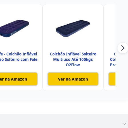
fe - Colchão Inflável
Colchão Inflável Solteiro
Colcho
so Solteiro com Fole
Multiuso Até 100kgs
Colchão I
O2Flow
Praticida
er na Amazon
Ver na Amazon
Ver