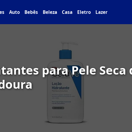
es
Auto
Bebês
Beleza
Casa
Eletro
Lazer
tantes para Pele Seca 
doura