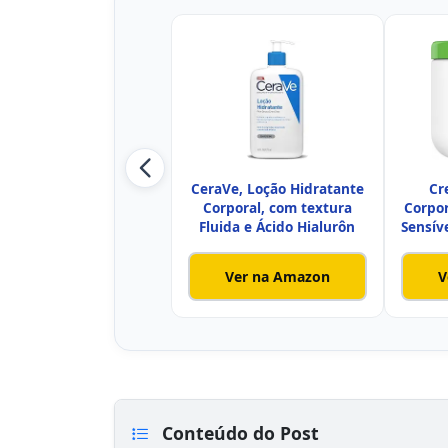
CeraVe, Loção Hidratante
Cr
Corporal, com textura
Corpor
Fluida e Ácido Hialurôn
Sensíve
Ver na Amazon
V
Conteúdo do Post