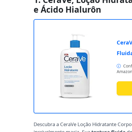
e Ácido Hialurôn
CeraV
Fluid
Conf
Amazon
Descubra a CeraVe Loção Hidratante Corpor
incrivelmente macia. Sua
textura fluida
de