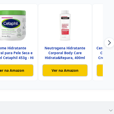
eme Hidratante
Neutrogena Hidratante
CeraVe, C
al para Pele Seca e
Corporal Body Care
Corpora
l Cetaphil 453g - Hi
Hidrata&Repara, 400ml
Cremosa 
er na Amazon
Ver na Amazon
Ver