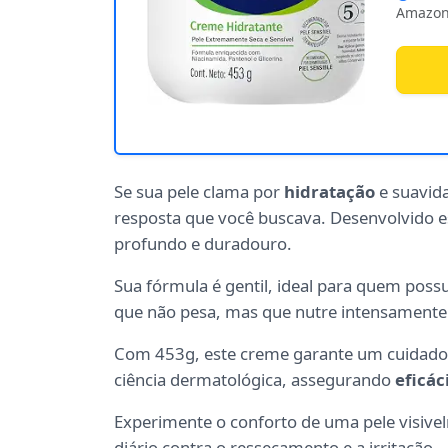
Amazon
Se sua pele clama por
hidratação
e suavida
resposta que você buscava. Desenvolvido 
profundo e duradouro.
Sua fórmula é gentil, ideal para quem poss
que não pesa, mas que nutre intensamente
Com 453g, este creme garante um cuidado 
ciência dermatológica, assegurando
eficác
Experimente o conforto de uma pele visiv
diário contra o ressecamento e a irritação.