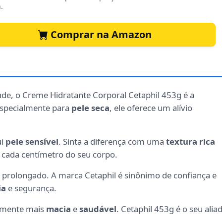
.
Comprar na Amazon
de, o Creme Hidratante Corporal Cetaphil 453g é a
especialmente para
pele seca
, ele oferece um alívio
ui
pele sensível
. Sinta a diferença com uma
textura rica
 cada centímetro do seu corpo.
prolongado. A marca Cetaphil é sinônimo de confiança e
ia
e segurança.
elmente mais
macia
e
saudável
. Cetaphil 453g é o seu alia