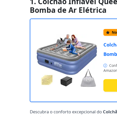
1. Colchão Inflável Que
Bomba de Ar Elétrica
Nos
Colch
Bomba
Conf
Amazon
Descubra o conforto excepcional do
Colchã