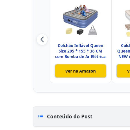
Colchão Inflável Queen
Colc
Size 205 * 155 * 36 CM
Queen
com Bomba de Ar Elétrica
NEW A
Ver na Amazon
V
Conteúdo do Post