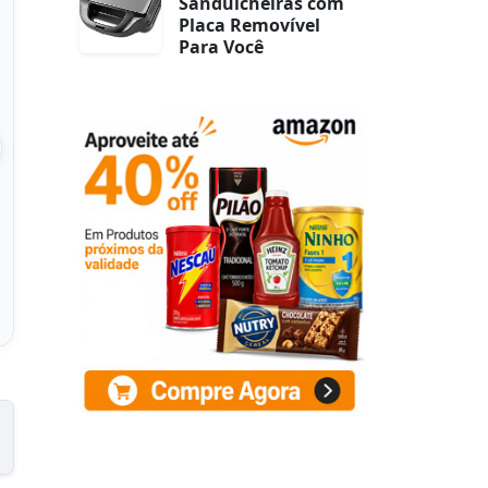
Sanduicheiras com
Placa Removível
Para Você
o Inflável de Ar
Queen
98cm×145cm×25cm,
 NEW Actuali
r na Amazon