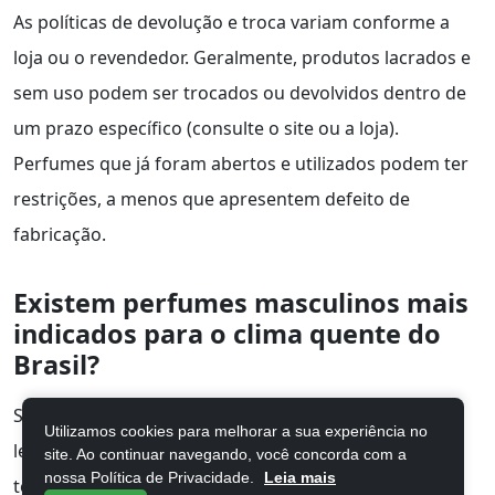
As políticas de devolução e troca variam conforme a
loja ou o revendedor. Geralmente, produtos lacrados e
sem uso podem ser trocados ou devolvidos dentro de
um prazo específico (consulte o site ou a loja).
Perfumes que já foram abertos e utilizados podem ter
restrições, a menos que apresentem defeito de
fabricação.
Existem perfumes masculinos mais
indicados para o clima quente do
Brasil?
Sim, para o clima quente do Brasil, fragrâncias mais
Utilizamos cookies para melhorar a sua experiência no
leves e cítricas, aquáticas ou amadeiradas frescas
site. Ao continuar navegando, você concorda com a
nossa Política de Privacidade.
Leia mais
tendem a se comportar melhor, pois são menos