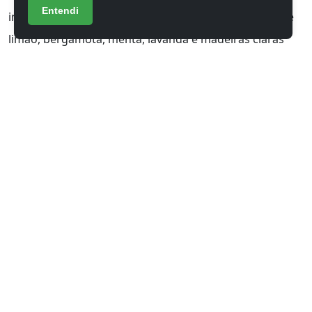
Entendi
invasivas e mais refrescantes. Perfumes com notas de
limão, bergamota, menta, lavanda e madeiras claras
são ótimas opções para o dia a dia e para amenizar o
calor.
Artigo atualizado em 02/06/2026
COMPARTILHE: