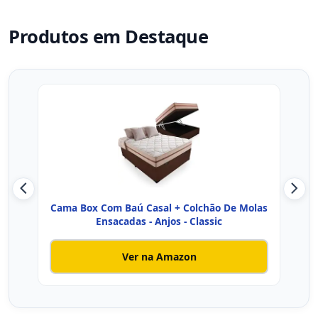
Produtos em Destaque
Cama Box Com Baú Casal + Colchão De Molas
Cama
Ensacadas - Anjos - Classic
Ver na Amazon