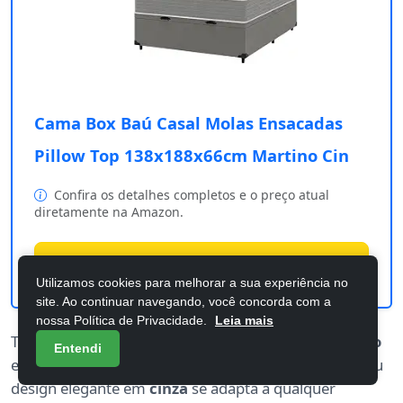
Cama Box Baú Casal Molas Ensacadas
Pillow Top 138x188x66cm Martino Cin
Confira os detalhes completos e o preço atual
diretamente na Amazon.
Comprar na Amazon
Utilizamos cookies para melhorar a sua experiência no
site. Ao continuar navegando, você concorda com a
nossa Política de Privacidade.
Leia mais
Transforme seu quarto em um santuário de
conforto
Entendi
e praticidade com a Cama Box Baú Casal Martino. Seu
design elegante em
cinza
se adapta a qualquer