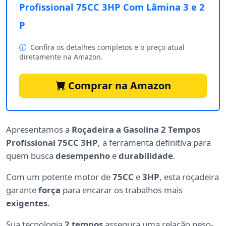
Profissional 75CC 3HP Com Lâmina 3 e 2
P
Confira os detalhes completos e o preço atual
diretamente na Amazon.
Comprar na Amazon
Apresentamos a
Roçadeira a Gasolina 2 Tempos
Profissional 75CC 3HP
, a ferramenta definitiva para
quem busca
desempenho
e
durabilidade
.
Com um potente motor de
75CC
e
3HP
, esta roçadeira
garante
força
para encarar os trabalhos mais
exigentes
.
Sua tecnologia
2 tempos
assegura uma relação peso-