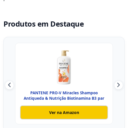
Produtos em Destaque
PANTENE PRO-V Miracles Shampoo
Vich
Antiqueda & Nutrição Biotinamina B3 par
Ver na Amazon