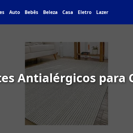
es
Auto
Bebês
Beleza
Casa
Eletro
Lazer
es Antialérgicos para 