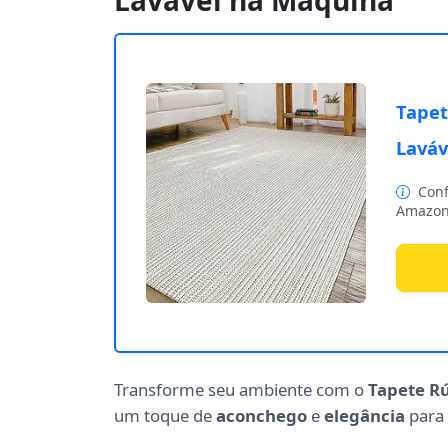
Lavável na Máquina
Tapet
Laváv
Conf
Amazon
Transforme seu ambiente com o
Tapete Rú
um toque de
aconchego
e
elegância
para 