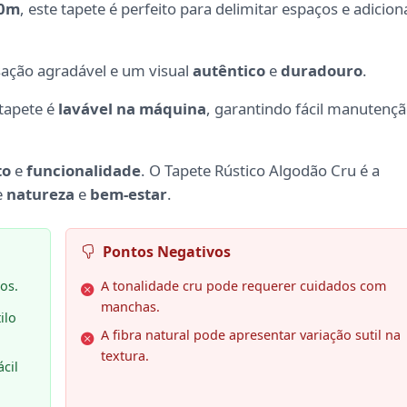
40m
, este tapete é perfeito para delimitar espaços e adicion
sação agradável e um visual
autêntico
e
duradouro
.
 tapete é
lavável na máquina
, garantindo fácil manutenç
to
e
funcionalidade
. O Tapete Rústico Algodão Cru é a
e
natureza
e
bem-estar
.
Pontos Negativos
os.
A tonalidade cru pode requerer cuidados com
manchas.
ilo
A fibra natural pode apresentar variação sutil na
textura.
cil