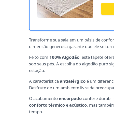
Transforme sua sala em um oásis de confo
dimensão generosa garante que ele se torn
Feito com
100% Algodão
, este tapete ofe
sob seus pés. A escolha do algodão puro si
estação.
A característica
antialérgico
é um diferenci
Desfrute de um ambiente livre de preocupaçõ
O acabamento
encorpado
confere durabili
conforto térmico
e
acústico
, mas também 
tempo.