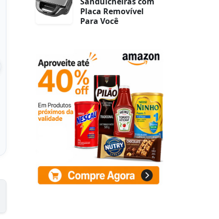
Sanduicheiras com
Placa Removível
Para Você
ssadeira Peludo
Tapete Para
0,60 m – Shaggy
Quarto,sala,escritório 2,00
eludo Felpudo,
X 3,00 Pelo Macio
Antiderrapan
 na Amazon
Ver na Amazon