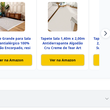
e Grande para Sala
Tapete Sala 1,40m x 2,00m
Tapete Pa
 antialérgico 100%
Antiderrapante Algodão
2,00 × 
ão Encorpado, resi
Cru Creme de Tear Art
Super P
er na Amazon
Ver na Amazon
Ver