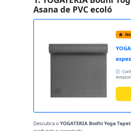
Asana de PVC ecoló
Nos
YOGAT
espes
Conf
Amazon
Descubra o
YOGATERIA Bodhi Yoga Tapet
profunda e conectada.