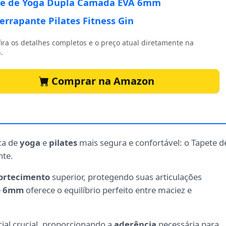
te de Yoga Dupla Camada EVA 6mm
errapante Pilates Fitness Gin
ira os detalhes completos e o preço atual diretamente na
.
Comprar na Amazon
ca de
yoga
e
pilates
mais segura e confortável: o Tapete d
te.
rtecimento
superior, protegendo suas articulações
e
6mm
oferece o equilíbrio perfeito entre maciez e
ial crucial, proporcionando a
aderência
necessária para