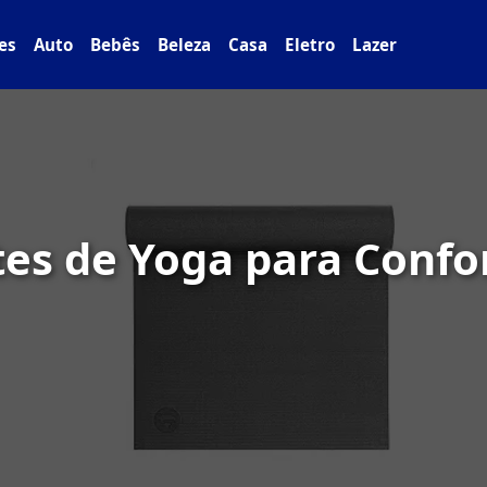
es
Auto
Bebês
Beleza
Casa
Eletro
Lazer
es de Yoga para Confo