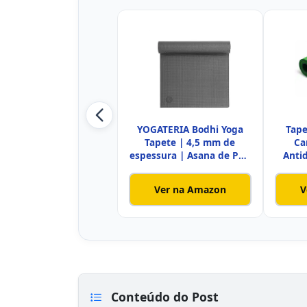
YOGATERIA Bodhi Yoga
Tape
Tapete | 4,5 mm de
Ca
espessura | Asana de PVC
Anti
ecoló
Ver na Amazon
V
Conteúdo do Post