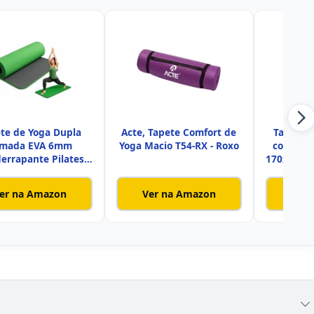
te de Yoga Dupla
Acte, Tapete Comfort de
Tapete 
mada EVA 6mm
Yoga Macio T54-RX - Roxo
com Alça
derrapante Pilates
170x60 cm
Fitness Gin
er na Amazon
Ver na Amazon
Ver