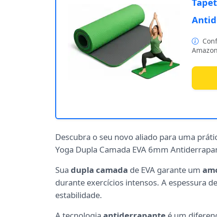
Tape
Antid
Conf
Amazon
Descubra o seu novo aliado para uma práti
Yoga Dupla Camada EVA 6mm Antiderrapan
Sua
dupla camada
de EVA garante um
amo
durante exercícios intensos. A espessura d
estabilidade.
A tecnologia
antiderrapante
é um diferenc