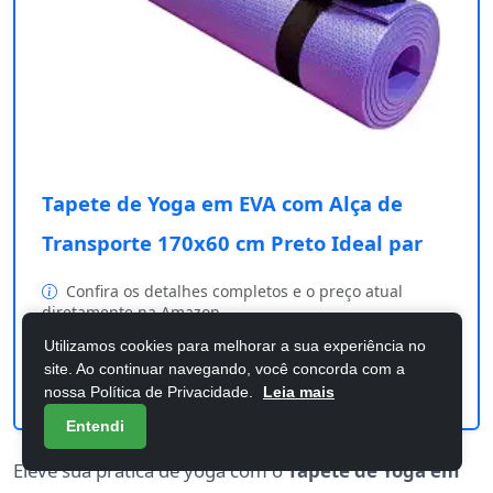
Tapete de Yoga em EVA com Alça de
Transporte 170x60 cm Preto Ideal par
Confira os detalhes completos e o preço atual
diretamente na Amazon.
Utilizamos cookies para melhorar a sua experiência no
site. Ao continuar navegando, você concorda com a
Comprar na Amazon
nossa Política de Privacidade.
Leia mais
Entendi
Eleve sua prática de yoga com o
Tapete de Yoga em