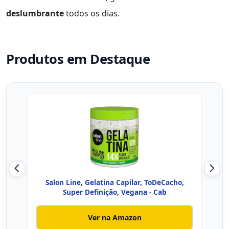
deslumbrante
todos os dias.
Produtos em Destaque
Salon Line, Gelatina Capilar, ToDeCacho,
Sa
Super Definição, Vegana - Cab
Ver na Amazon