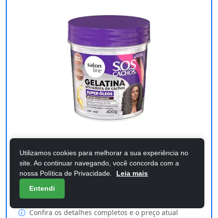
Nossa escolha
Utilizamos cookies para melhorar a sua experiência no
site. Ao continuar navegando, você concorda com a
Salon Line, Gelatina Ativadora de
nossa Política de Privacidade.
Leia mais
Entendi
Cachos, S.O.S Cachos Super Óleos, Nu
Confira os detalhes completos e o preço atual