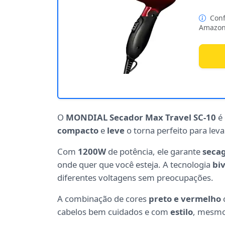
Conf
Amazon
O
MONDIAL Secador Max Travel SC-10
é 
compacto
e
leve
o torna perfeito para lev
Com
1200W
de potência, ele garante
seca
onde quer que você esteja. A tecnologia
biv
diferentes voltagens sem preocupações.
A combinação de cores
preto e vermelho
cabelos bem cuidados e com
estilo
, mesmo