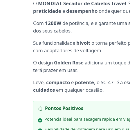
O
MONDIAL Secador de Cabelos Travel
é
praticidade
e
desempenho
onde quer que
Com
1200W
de potência, ele garante uma
dos seus cabelos.
Sua funcionalidade
bivolt
o torna perfeito 
com adaptadores de voltagem.
O design
Golden Rose
adiciona um toque 
terá prazer em usar.
Leve,
compacto
e
potente
, o SC-47- é a 
cuidados
em qualquer ocasião.
Pontos Positivos
Potencia ideal para secagem rapida em via
Flexibilidade de voltagem para uso em qua