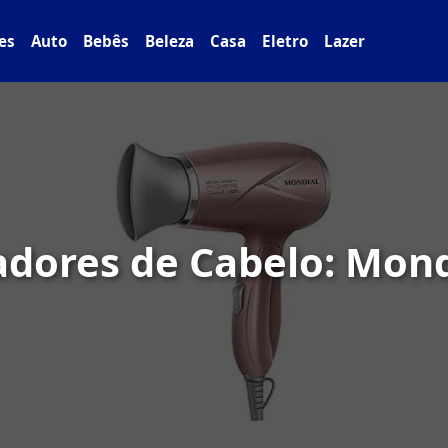
es
Auto
Bebês
Beleza
Casa
Eletro
Lazer
dores de Cabelo: Mond