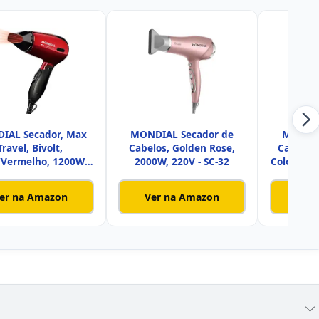
IAL Secador, Max
MONDIAL Secador de
MONDIA
Travel, Bivolt,
Cabelos, Golden Rose,
Cabelo B
/Vermelho, 1200W -
2000W, 220V - SC-32
Colors, 2
SC-10
er na Amazon
Ver na Amazon
Ver