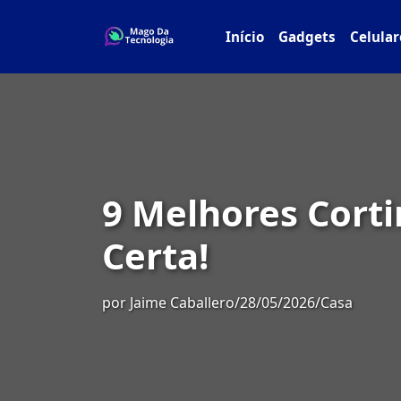
Início
Gadgets
Celular
9 Melhores Corti
Certa!
por
Jaime Caballero
/
28/05/2026
/
Casa