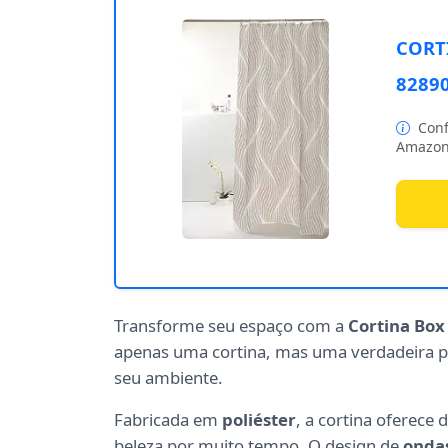
CORT
8289
Conf
Amazon
Transforme seu espaço com a
Cortina Box
apenas uma cortina, mas uma verdadeira pe
seu ambiente.
Fabricada em
poliéster
, a cortina oferece
beleza por muito tempo. O design de
onda