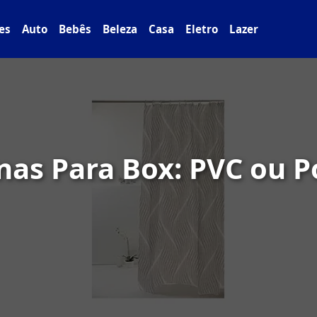
es
Auto
Bebês
Beleza
Casa
Eletro
Lazer
nas Para Box: PVC ou P