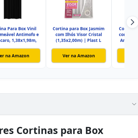
ina Para Box Vinil
Cortina para Box Jasmim
Cortina 
meável Antimofo e
com Ilhós Visor Cristal
com Ilhós
ácaro, 1,38x1,98m,
(1,35x2,00m) | Plast L
Antimof
er na Amazon
Ver na Amazon
Ver
res Cortinas para Box