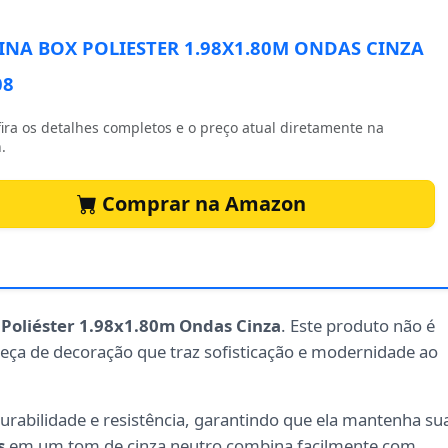
INA BOX POLIESTER 1.98X1.80M ONDAS CINZA
08
ira os detalhes completos e o preço atual diretamente na
.
Comprar na Amazon
 Poliéster 1.98x1.80m Ondas Cinza
. Este produto não é
ça de decoração que traz sofisticação e modernidade ao
 durabilidade e resistência, garantindo que ela mantenha su
s
em um tom de cinza neutro combina facilmente com