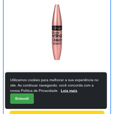
Maybelline NY Cílios Sensacionais
Utilizamos cookies para melhorar a sua experiência no
Máscara de Cílios À Prova d'Água, Ef
site. Ao continuar navegando, você concorda com a
nossa Política de Privacidade.
Leia mais
Confira os detalhes completos e o preço atual
Entendi
diretamente na Amazon.