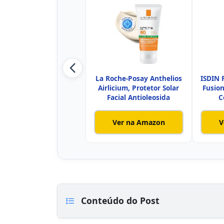
La Roche-Posay Anthelios
ISDIN P
Airlicium, Protetor Solar
Fusion
Facial Antioleosida
C
Ver na Amazon
V
Conteúdo do Post