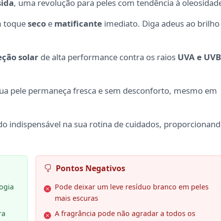
sida
, uma revolução para peles com tendência à oleosidad
m toque
seco
e
matificante
imediato. Diga adeus ao brilho
eção solar
de alta performance contra os raios
UVA e UVB
ua pele permaneça fresca e sem desconforto, mesmo em
iado indispensável na sua rotina de cuidados, proporcionan
Pontos Negativos
ogia
Pode deixar um leve resíduo branco em peles
mais escuras
ra
A fragrância pode não agradar a todos os