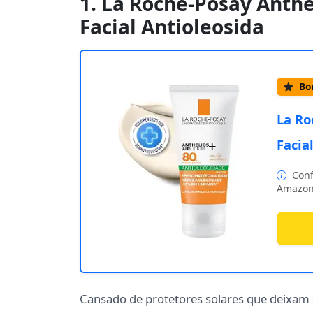
1. La Roche-Posay Anthel
Facial Antioleosida
Bom
La Ro
Facia
Conf
Amazon
Cansado de protetores solares que deixam