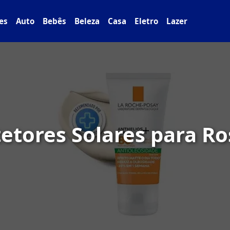
es
Auto
Bebês
Beleza
Casa
Eletro
Lazer
etores Solares para R