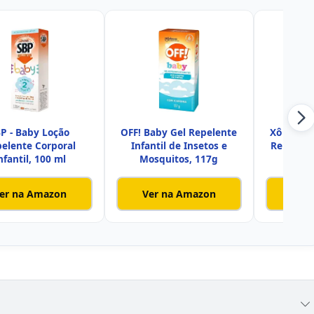
P - Baby Loção
OFF! Baby Gel Repelente
Xô Inseto
elente Corporal
Infantil de Insetos e
Repelent
nfantil, 100 ml
Mosquitos, 117g
er na Amazon
Ver na Amazon
Ver