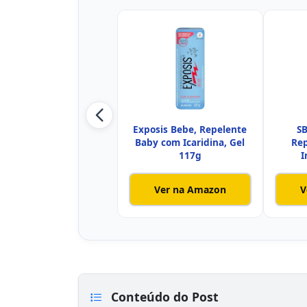
Exposis Bebe, Repelente
SB
Baby com Icaridina, Gel
Rep
117g
I
Ver na Amazon
V
Conteúdo do Post