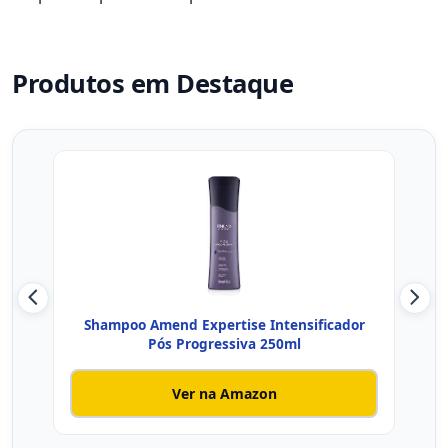
Produtos em Destaque
Shampoo Amend Expertise Intensificador
Ha
Pós Progressiva 250ml
Ver na Amazon