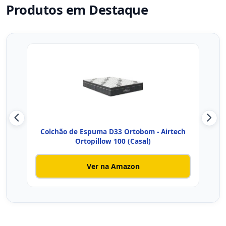
Produtos em Destaque
Colchão de Espuma D33 Ortobom - Airtech
Colc
Ortopillow 100 (Casal)
Ver na Amazon