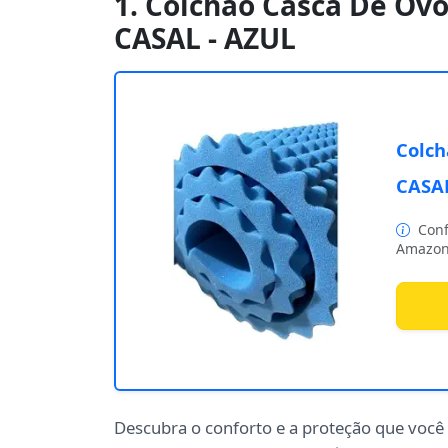
1. Colchão Casca De Ovo
CASAL - AZUL
Colch
CASAL
Conf
Amazon
Descubra o conforto e a proteção que voc