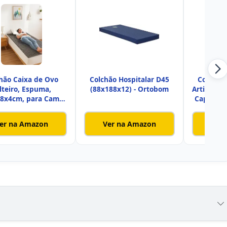
hão Caixa de Ovo
Colchão Hospitalar D45
Colchão 
lteiro, Espuma,
(88x188x12) - Ortobom
Articulad
8x4cm, para Cama
Capa Im
Individua
er na Amazon
Ver na Amazon
Ver