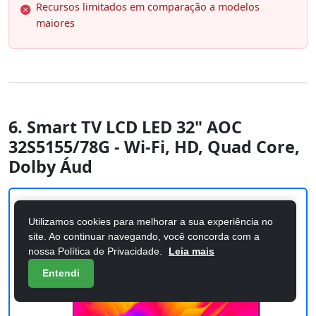
Recursos limitados em comparação a modelos
maiores
6. Smart TV LCD LED 32" AOC
32S5155/78G - Wi-Fi, HD, Quad Core,
Dolby Áud
Utilizamos cookies para melhorar a sua experiência no
site. Ao continuar navegando, você concorda com a
nossa Política de Privacidade.
Leia mais
Entendi