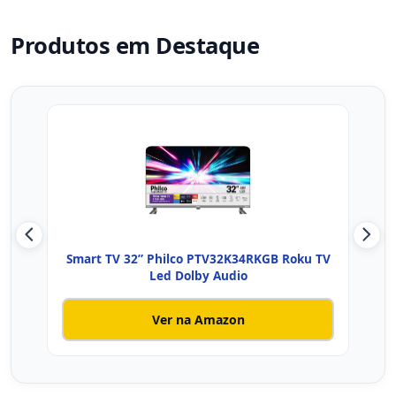
Produtos em Destaque
Smart TV 32” Philco PTV32K34RKGB Roku TV
Sma
Led Dolby Audio
Ver na Amazon