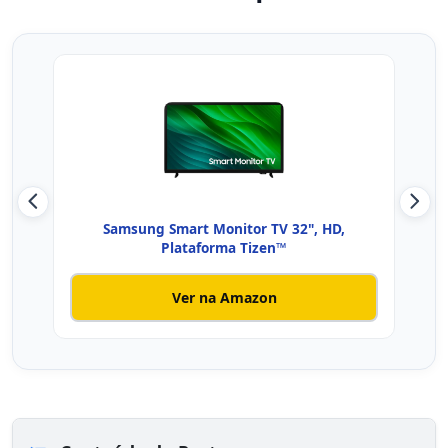
Samsung Smart Monitor TV 32", HD,
Smar
Plataforma Tizen™
Ver na Amazon