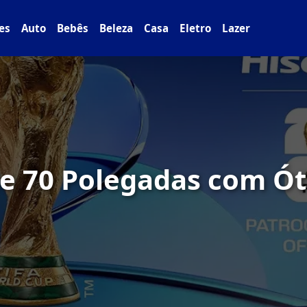
es
Auto
Bebês
Beleza
Casa
Eletro
Lazer
de 70 Polegadas com Ó