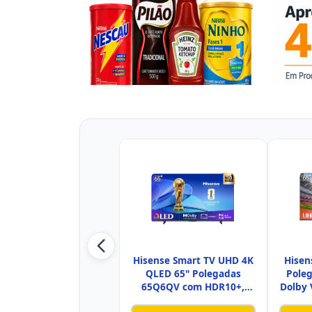
Hisense Smart TV UHD 4K
Hisen
QLED 65" Polegadas
Pole
65Q6QV com HDR10+,
Dolby 
Dolby At