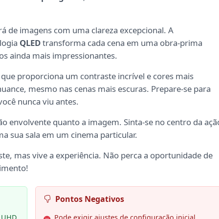
ará de imagens com uma clareza excepcional. A
ologia
QLED
transforma cada cena em uma obra-prima
itos ainda mais impressionantes.
, que proporciona um contraste incrível e cores mais
da nuance, mesmo nas cenas mais escuras. Prepare-se para
ocê nunca viu antes.
tão envolvente quanto a imagem. Sinta-se no centro da açã
a sua sala em um cinema particular.
iste, mas vive a experiência. Não perca a oportunidade de
nimento!
Pontos Negativos
m UHD
Pode exigir ajustes de configuração inicial