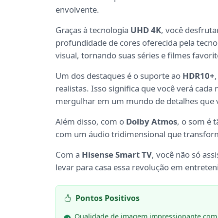
envolvente.
Graças à tecnologia
UHD 4K
, você desfrut
profundidade de cores oferecida pela tecn
visual, tornando suas séries e filmes favor
Um dos destaques é o suporte ao
HDR10+
realistas. Isso significa que você verá ca
mergulhar em um mundo de detalhes que v
Além disso, com o
Dolby Atmos
, o som é 
com um áudio tridimensional que transform
Com a
Hisense Smart TV
, você não só ass
levar para casa essa revolução em entrete
Pontos Positivos
Qualidade de imagem impressionante co