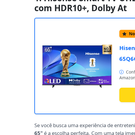
com HDR10+, Dolby At
Nos
Hisen
65Q6
Conf
Amazon
Se você busca uma experiência de entrete
65"
é a escolha perfeita. Com uma tela ime