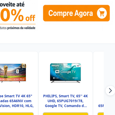
se Smart TV 4K 65"
PHILIPS, Smart TV, 65'' 4K
PHILI
gadas 65A6NV com
UHD, 65PUG7019/78,
Ambil
Vision, HDR10, HLG,
Google TV, Comando de
65PUG81
Vo
de 