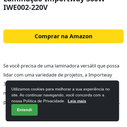
IWE002-220V
Comprar na Amazon
Se você precisa de uma laminadora versátil que possa
lidar com uma variedade de projetos, a Importway
360W IWE002-220V é uma excelente escolha. Esta
Utilizamos cookies para melhorar a sua experiência no
máquina de laminação opera em 220V com uma
site. Ao continuar navegando, você concorda com a
nossa Política de Privacidade.
Leia mais
potência de 360W, aquecendo em apenas 3-4 minutos.
Entendi