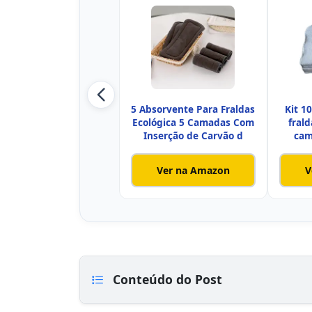
5 Absorvente Para Fraldas
Kit 1
Ecológica 5 Camadas Com
frald
Inserção de Carvão d
cam
Ver na Amazon
V
Conteúdo do Post