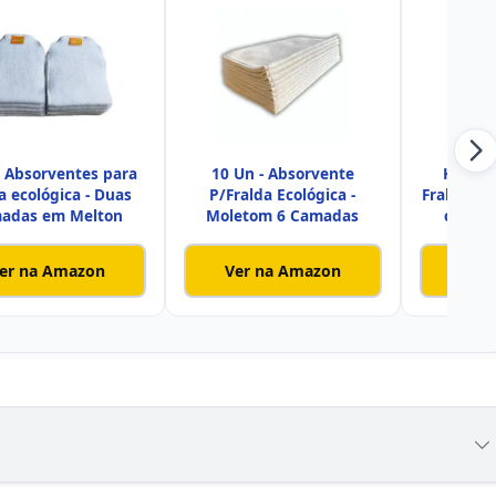
0 Absorventes para
10 Un - Absorvente
Kit Ab
a ecológica - Duas
P/Fralda Ecológica -
Fraldas E
adas em Melton
Moletom 6 Camadas
camada
er na Amazon
Ver na Amazon
Ver