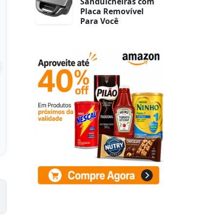
Sanduicheiras com
Placa Removível
Para Você
sorvente para
Absorvente Reutilizável
cológicas - Dupla
Forro Lavável Para Fralda
 Unifloc (20)
Ecológica de Bolso T
 na Amazon
Ver na Amazon