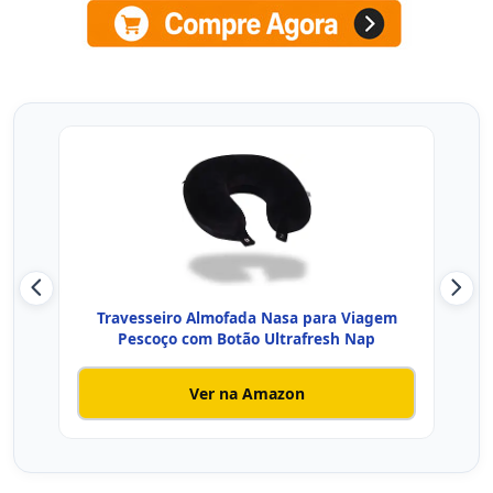
Travesseiro Almofada Nasa para Viagem
Tr
Pescoço com Botão Ultrafresh Nap
Ver na Amazon