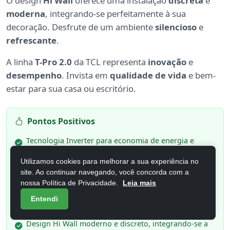
O design
Hi Wall
oferece uma instalação
discreta
e
moderna
, integrando-se perfeitamente à sua
decoração. Desfrute de um ambiente
silencioso
e
refrescante
.
A linha
T-Pro 2.0
da TCL representa
inovação
e
desempenho
. Invista em
qualidade de vida
e bem-
estar para sua casa ou escritório.
Pontos Positivos
Tecnologia Inverter para economia de energia e
controle preciso de temperatura.
Utilizamos cookies para melhorar a sua experiência no
Capacidade de 18.000 BTUs ideal para climatizar
site. Ao continuar navegando, você concorda com a
ambientes amplos com eficiência.
nossa Política de Privacidade.
Leia mais
Função "Frio" dedicada para conforto térmico nos
Entendi
dias mais quentes.
Design Hi Wall moderno e discreto, integrando-se a