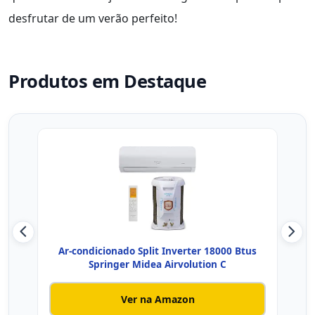
desfrutar de um verão perfeito!
Produtos em Destaque
Ar-condicionado Split Inverter 18000 Btus
Ar 
Springer Midea Airvolution C
Ver na Amazon