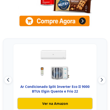
Ar Condicionado Split Inverter Eco II 9000
AR C
BTUs Elgin Quente e Frio 22
Ver na Amazon