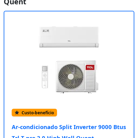
Quent
Custo-benefício
Ar-condicionado Split Inverter 9000 Btus
Tcl T-pro 2.0 High Wall Quent