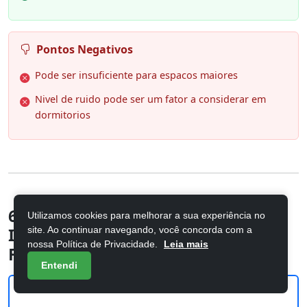
Pontos Negativos
Pode ser insuficiente para espacos maiores
Nivel de ruido pode ser um fator a considerar em
dormitorios
6. Ar Condicionado Hi Wall LG Dual
Utilizamos cookies para melhorar a sua experiência no
site. Ao continuar navegando, você concorda com a
Inverter Voice 9.000 Btus Quente e
nossa Política de Privacidade.
Leia mais
Fri
Entendi