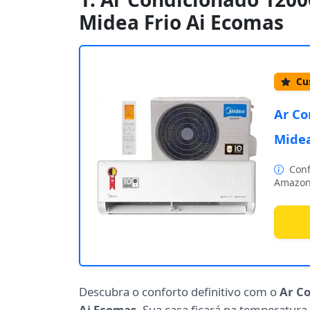
Midea Frio Ai Ecomas
Cus
Ar Co
Midea
Conf
Amazon
Descubra o conforto definitivo com o
Ar Co
Ai Ecomas
. Sua casa ficará na temperatura