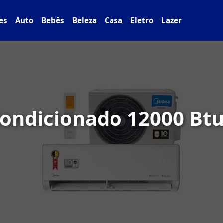
es
Auto
Bebês
Beleza
Casa
Eletro
Lazer
ondicionado 12000 Btu