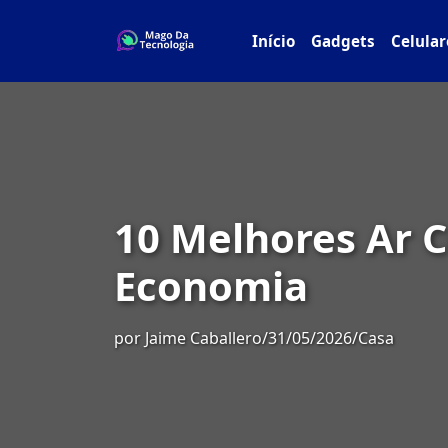
Início
Gadgets
Celular
10 Melhores Ar C
Economia
por
Jaime Caballero
/
31/05/2026
/
Casa