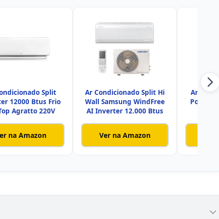
ondicionado Split
Ar Condicionado Split Hi
Ar-Condi
ter 12000 Btus Frio
Wall Samsung WindFree
Portátil
 Top Agratto 220V
AI Inverter 12.000 Btus
PAC1
er na Amazon
Ver na Amazon
Ver