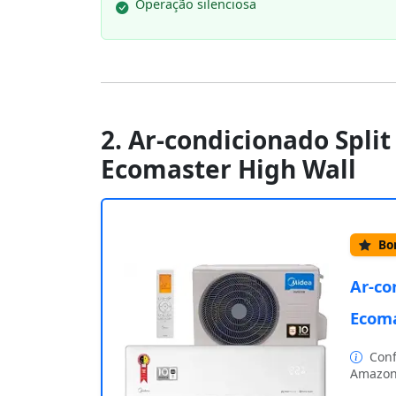
Operação silenciosa
2. Ar-condicionado Split
Ecomaster High Wall
Bom
Ar-co
Ecoma
Conf
Amazon