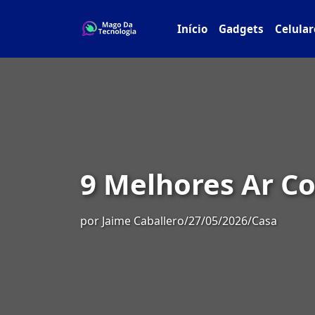
Início
Gadgets
Celular
9 Melhores Ar C
por
Jaime Caballero
/
27/05/2026
/
Casa