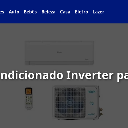
es
Auto
Bebês
Beleza
Casa
Eletro
Lazer
ondicionado Inverter p