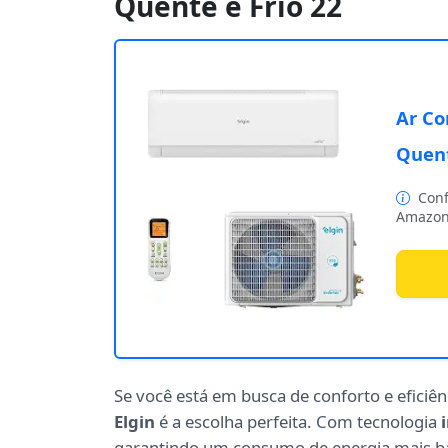
Quente e Frio 22
Ar Co
Quent
Conf
Amazon
Se você está em busca de conforto e eficiên
Elgin
é a escolha perfeita. Com tecnologia
garantindo um consumo de energia mais bai