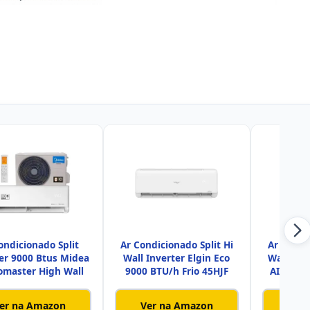
ondicionado Split
Ar Condicionado Split Hi
Ar Condi
er 9000 Btus Midea
Wall Inverter Elgin Eco
Wall Sa
omaster High Wall
9000 BTU/h Frio 45HJF
AI Inver
er na Amazon
Ver na Amazon
Ver