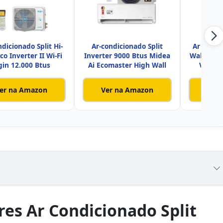
dicionado Split Hi-
Ar-condicionado Split
Ar Condi
co Inverter II Wi-Fi
Inverter 9000 Btus Midea
Wall R32 
gin 12.000 Btus
Ai Ecomaster High Wall
Voice 
er na Amazon
Ver na Amazon
Ver
es Ar Condicionado Split