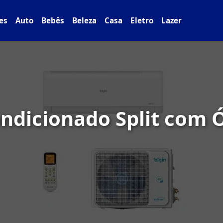
es
Auto
Bebês
Beleza
Casa
Eletro
Lazer
ondicionado Split com 