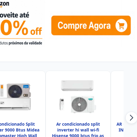
ondicionado Split
Ar condicionado split
AR CONDI
er 9000 Btus Midea
inverter hi wall wi-fi
INVERTE
omaster High Wall
Hisense 9000 btus frio as
HI-WA