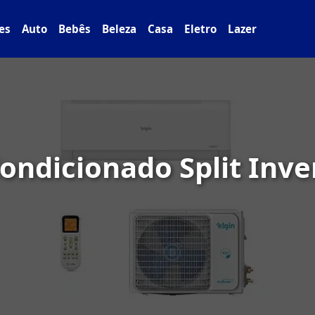
es
Auto
Bebês
Beleza
Casa
Eletro
Lazer
ondicionado Split Inve