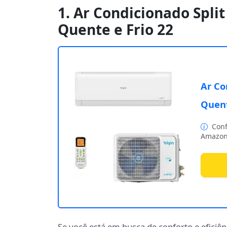
1. Ar Condicionado Split
Quente e Frio 22
Ar Co
Quent
Conf
Amazon
Se você está em busca de conforto e eficiên