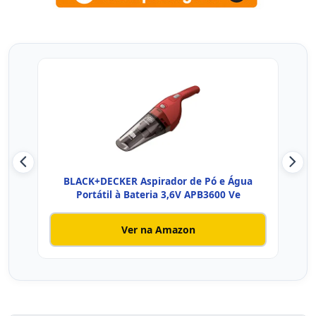
BLACK+DECKER Aspirador de Pó e Água
WA
Portátil à Bateria 3,6V APB3600 Ve
Ver na Amazon