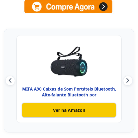
MIFA A90 Caixas de Som Portáteis Bluetooth,
Caix
Alto-falante Bluetooth por
Ver na Amazon