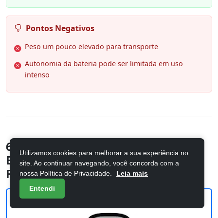
Pontos Negativos
Peso um pouco elevado para transporte
Autonomia da bateria pode ser limitada em uso
intenso
6. WAAW by ALOK Caixa de Som
Utilizamos cookies para melhorar a sua experiência no
BOOM 200 Bluetooth, com 3 Alto-
site. Ao continuar navegando, você concorda com a
Falantes, Até
nossa Política de Privacidade.
Leia mais
Entendi