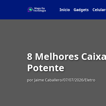
Início
Gadgets
Celular
8 Melhores Caix
Potente
por
Jaime Caballero
/
07/07/2026
/
Eletro