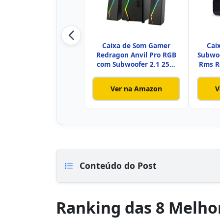
Caixa de Som Gamer
Cai
Redragon Anvil Pro RGB
Subwo
com Subwoofer 2.1 25W
Rms R
GS520-
Ver na Amazon
V
Conteúdo do Post
Ranking das 8 Melho