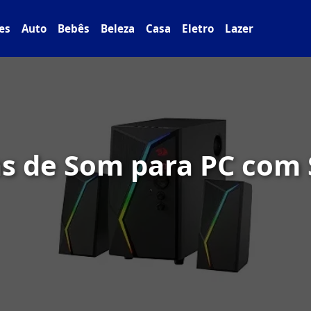
es
Auto
Bebês
Beleza
Casa
Eletro
Lazer
as de Som para PC com