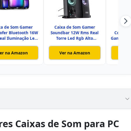
xa de Som Gamer
Caixa de Som Gamer
Caix
ofer Bluetooth 16W
Soundbar 12W Rms Real
Comput
eal Iluminação Led
Torre Led Rgb Alto
Gamer Po
Rgb
Falantes S
US
er na Amazon
Ver na Amazon
Ver
res Caixas de Som para PC