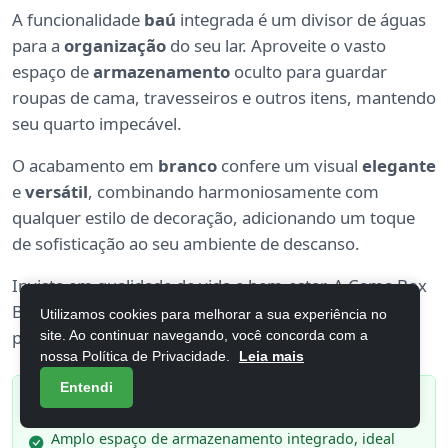
A funcionalidade
baú
integrada é um divisor de águas
para a
organização
do seu lar. Aproveite o vasto
espaço de
armazenamento
oculto para guardar
roupas de cama, travesseiros e outros itens, mantendo
seu quarto impecável.
O acabamento em
branco
confere um visual
elegante
e
versátil
, combinando harmoniosamente com
qualquer estilo de decoração, adicionando um toque
de sofisticação ao seu ambiente de descanso.
Invista em qualidade de vida e bem-estar. A Cama Box
Baú Colchão Casal King Real é a escolha inteligente
Utilizamos cookies para melhorar a sua experiência no
para quem busca
conforto supremo
e
praticidade
.
site. Ao continuar navegando, você concorda com a
nossa Política de Privacidade.
Leia mais
Entendi
Pontos Positivos
Amplo espaço de armazenamento integrado, ideal