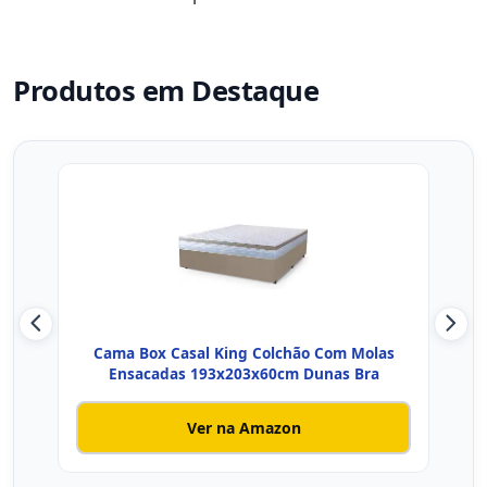
Produtos em Destaque
Cama Box Casal King Colchão Com Molas
Ensacadas 193x203x60cm Dunas Bra
E
Ver na Amazon