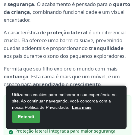
e
segurança
. O acabamento é pensado para o
quarto
da criança
, combinando funcionalidade e um visual
encantador.
A característica de
proteção lateral
é um diferencial
crucial. Ela oferece uma barreira suave, prevenindo
quedas acidentais e proporcionando
tranquilidade
aos pais durante o sono dos pequenos exploradores.
Permita que seu filho explore o mundo com mais
confiança
. Esta cama é mais que um móvel, é um
espaço para
aprendizado
e
crescimento
.
Utilizamos cookies para melhorar a sua experiência no
site. Ao continuar navegando, você concorda com a
Pontos Positivos
nossa Política de Privacidade.
Leia mais
Design montessoriano que estimula a autonomia da
Entendi
criança.
Proteção lateral integrada para maior segurança