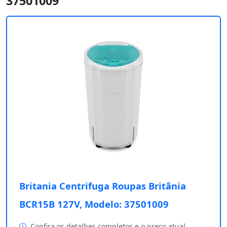
37501009
Britania Centrifuga Roupas Britânia
BCR15B 127V, Modelo: 37501009
Confira os detalhes completos e o preço atual