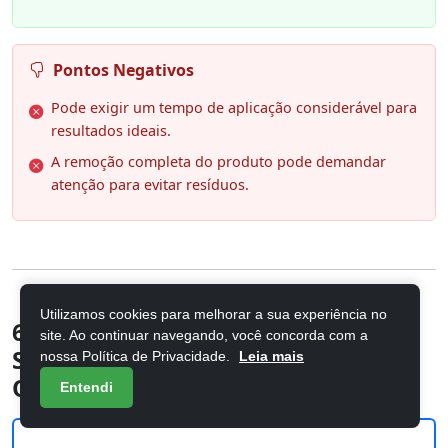
Pontos Negativos
Pode exigir um tempo de aplicação considerável para
resultados ideais.
A remoção completa do produto pode demandar
atenção para evitar resíduos.
Utilizamos cookies para melhorar a sua experiência no
6. L'Oréal Paris Elseve Liso dos
site. Ao continuar navegando, você concorda com a
Sonhos Creme de Tratamento com
nossa Política de Privacidade.
Leia mais
Queratina
Entendi