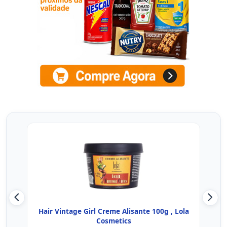
Hair Vintage Girl Creme Alisante 100g , Lola
A
Cosmetics