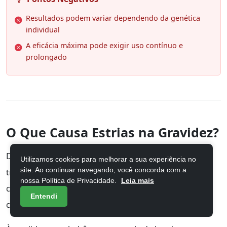
Resultados podem variar dependendo da genética
individual
A eficácia máxima pode exigir uso contínuo e
prolongado
O Que Causa Estrias na Gravidez?
Durante a gravidez, seu corpo passa por
Utilizamos cookies para melhorar a sua experiência no
site. Ao continuar navegando, você concorda com a
transformações incríveis, e as estrias são uma
nossa Política de Privacidade.
Leia mais
consequência comum desse processo. A principal
Entendi
causa é o rápido
esticamento da pele
.