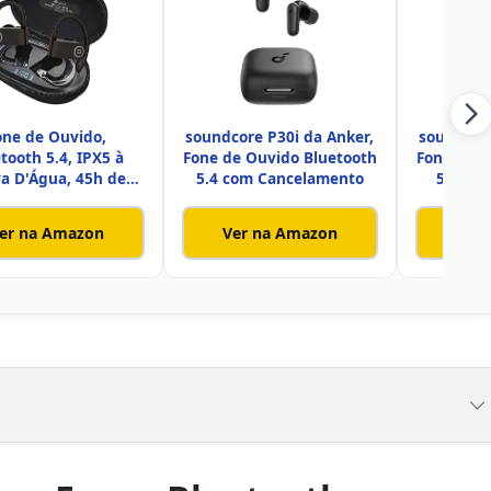
one de Ouvido,
soundcore P30i da Anker,
soundcore
tooth 5.4, IPX5 à
Fone de Ouvido Bluetooth
Fone de O
a D'Água, 45h de
5.4 com Cancelamento
5.3, Gr
Bateria, Co
er na Amazon
Ver na Amazon
Ver