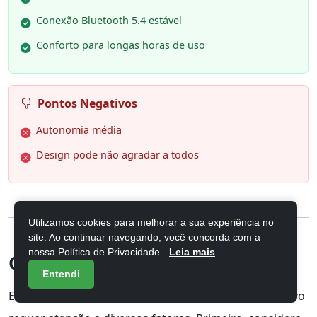
Conexão Bluetooth 5.4 estável
Conforto para longas horas de uso
Pontos Negativos
Autonomia média
Design pode não agradar a todos
Utilizamos cookies para melhorar a sua experiência no
site. Ao continuar navegando, você concorda com a
nossa Política de Privacidade.
Leia mais
Como escolher o fone ideal
Entendi
Escolher o
fone ideal
com cancelamento de ruído ativo