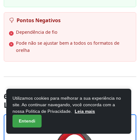
Pontos Negativos
Dependência de fio
Pode não se ajustar bem a todos os formatos de
orelha
6. Headset Gamer Redragon Zeus
Utilizamos cookies para melhorar a sua experiência no
Lite Preto P3 H510-LT
site. Ao continuar navegando, você concorda com a
nossa Política de Privacidade.
Leia mais
Entendi