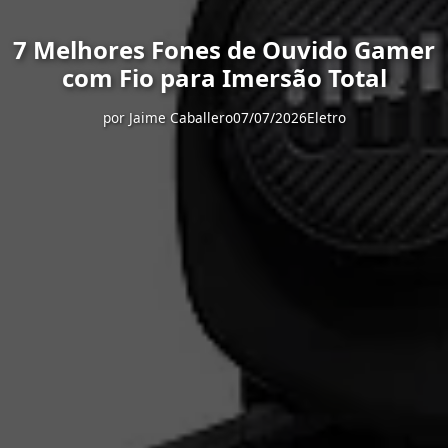
7 Melhores Fones de Ouvido Gamer
com Fio para Imersão Total
por
Jaime Caballero
07/07/2026
Eletro