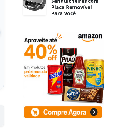
Sanduicheiras com
Placa Removível
Para Você
adphone Fone de
Fone De Ouvido Com Fio
H2002d, Gamer,
Tipo C com Microfone
fone, Falante 5
Integrado Áudio Redução
de
 na Amazon
Ver na Amazon