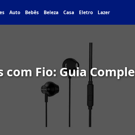
es
Auto
Bebês
Beleza
Casa
Eletro
Lazer
s com Fio: Guia Compl