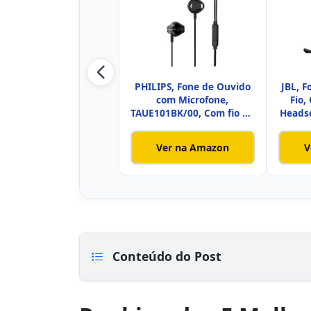
PHILIPS, Fone de Ouvido
JBL, 
com Microfone,
Fio
TAUE101BK/00, Com fio de
Headse
1,2 me
Ver na Amazon
V
Conteúdo do Post