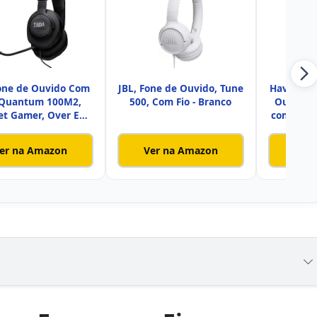
Fone de Ouvido Com
JBL, Fone de Ouvido, Tune
Havit He
, Quantum 100M2,
500, Com Fio - Branco
Ouvido 
t Gamer, Over Ear,
com Micro
M
er na Amazon
Ver na Amazon
Ver