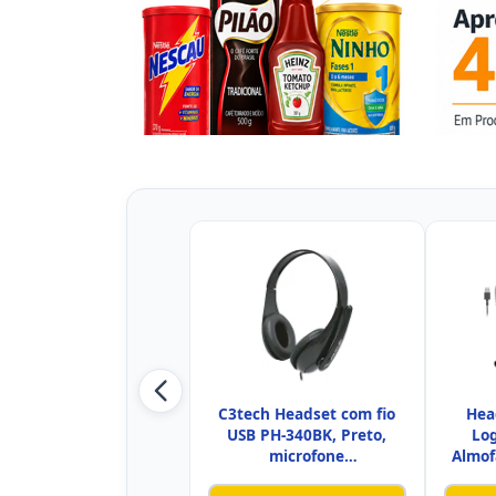
C3tech Headset com fio
Hea
USB PH-340BK, Preto,
Lo
microfone
Almof
Omnidirecional,