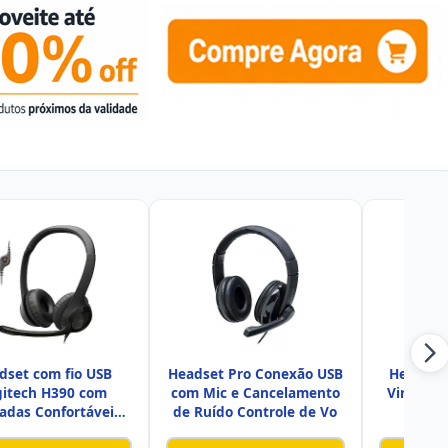
dset com fio USB
Headset Pro Conexão USB
Headset
gitech H390 com
com Mic e Cancelamento
Virtual 
adas Confortáveis,
de Ruído Controle de Vo
Mic
Controle
Ca