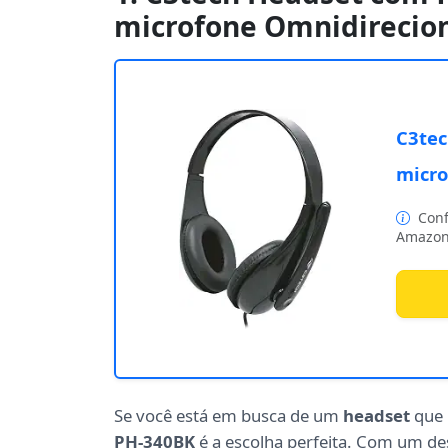
microfone Omnidirecion
C3tec
micro
Conf
Amazon
Se você está em busca de um
headset
que 
PH-340BK
é a escolha perfeita. Com um d