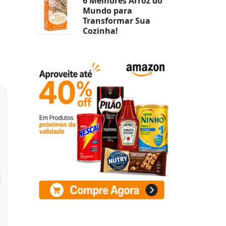
6 Melhores Arroz do
Mundo para
Transformar Sua
Cozinha!
 Gamer USB 7.1
Plantronics Headset
Surround Sound,
Blackwire USB C3220
rofone com
209745-101T, com fio
ncelamen