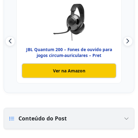
JBL Quantum 200 – Fones de ouvido para
Head
jogos circum-auriculares – Pret
Ver na Amazon
Conteúdo do Post