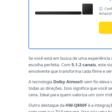
Conf
Amazon
Se você está em busca de uma experiência 
escolha perfeita. Com
5.1.2 canais
, este s
envolvente que transforma cada filme e sé
A tecnologia
Dolby Atmos®
sem fio eleva 
todas as direções. Isso significa que você s
cena. Ideal para quem valoriza um som tridi
Outro destaque da
HW-Q800F
é a integraç
som com sua TV Samsung. Isso cria uma har