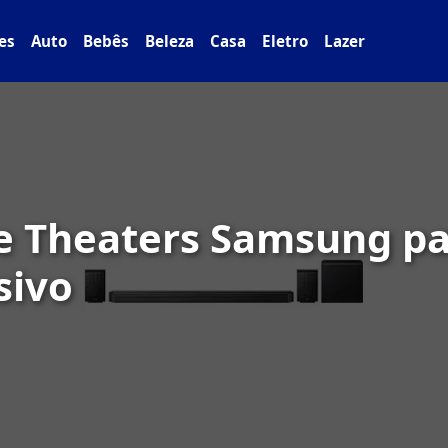
es
Auto
Bebês
Beleza
Casa
Eletro
Lazer
e Theaters Samsung p
sivo