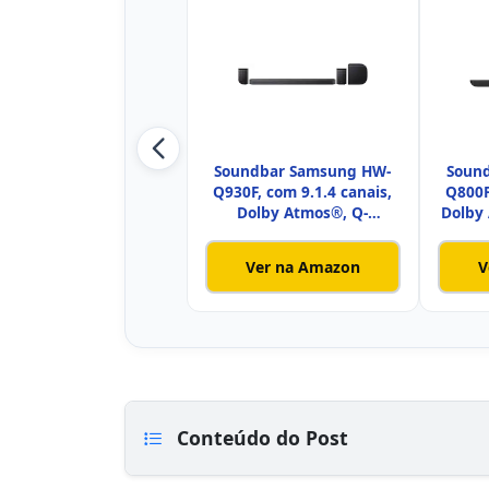
Soundbar Samsung HW-
Soun
Q930F, com 9.1.4 canais,
Q800F
Dolby Atmos®, Q-
Dolby 
Symphony
Ver na Amazon
V
Conteúdo do Post