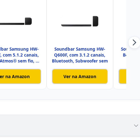
dbar Samsung HW-
Soundbar Samsung HW-
Soundba
, com 5.1.2 canais,
Q600F, com 3.1.2 canais,
B450F, c
Atmos® sem fio, Q-
Bluetooth, Subwoofer sem
300W,
S
S
er na Amazon
Ver na Amazon
Ver