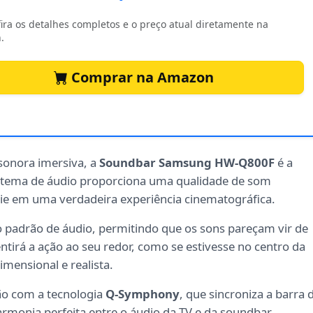
ira os detalhes completos e o preço atual diretamente na
.
Comprar na Amazon
sonora imersiva, a
Soundbar Samsung HW-Q800F
é a
istema de áudio proporciona uma qualidade de som
rie em uma verdadeira experiência cinematográfica.
o padrão de áudio, permitindo que os sons pareçam vir de
entirá a ação ao seu redor, como se estivesse no centro da
mensional e realista.
ão com a tecnologia
Q-Symphony
, que sincroniza a barra 
monia perfeita entre o áudio da TV e da soundbar,