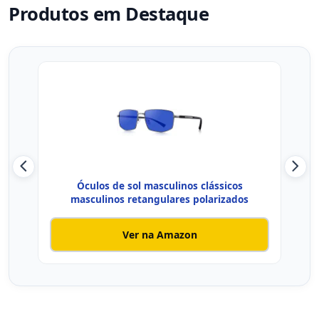
Produtos em Destaque
Óculos de sol masculinos clássicos
Ócul
masculinos retangulares polarizados
Ver na Amazon