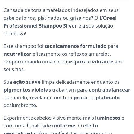
Cansada de tons amarelados indesejados em seus
cabelos loiros, platinados ou grisalhos? O
L'Oreal
Professionnel Shampoo Silver
é a sua solução
definitiva!
Este shampoo foi
tecnicamente formulado
para
neutralizar
eficazmente os reflexos amarelos,
proporcionando uma cor mais
pura
e
vibrante
aos
seus fios.
Sua
ação suave
limpa delicadamente enquanto os
pigmentos violetas
trabalham para
contrabalancear
o amarelo, revelando um tom
prata
ou
platinado
deslumbrante.
Experimente cabelos visivelmente mais
luminosos
e
com uma tonalidade
uniforme
. O
efeito
neutralizador
é perceptível desde as primeiras