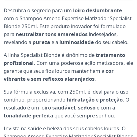
Descubra o segredo para um
loiro deslumbrante
com o Shampoo Amend Expertise Matizador Specialist
Blonde 250ml. Este produto inovador foi formulado
para
neutralizar tons amarelados
indesejados,
revelando a
pureza
e a
luminosidade
do seu cabelo.
A linha Specialist Blonde é sinônimo de
tratamento
profissional
. Com uma poderosa ação matizadora, ele
garante que seus fios louros mantenham a
cor
vibrante
e
sem reflexos alaranjados
.
Sua fórmula exclusiva, com 250ml, é ideal para o uso
contínuo, proporcionando
hidratação
e
proteção
. O
resultado é um loiro
saudável
,
sedoso
e com a
tonalidade perfeita
que você sempre sonhou.
Invista na saúde e beleza dos seus cabelos louros. O
Shampoo Amend Expertise Matizador Specialist Blonde