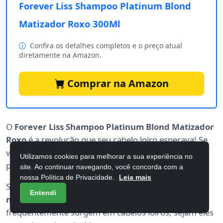
Forever Liss Shampoo Platinum Blond
Matizador Roxo 300Ml
Confira os detalhes completos e o preço atual
diretamente na Amazon.
Comprar na Amazon
O
Forever Liss Shampoo Platinum Blond Matizador
Roxo
é a revolução que seu cabelo loiro esperava! Se
você sonha com um tom platinado impecável, este
Utilizamos cookies para melhorar a sua experiência no
produto é seu aliado perfeito.
site. Ao continuar navegando, você concorda com a
nossa Política de Privacidade.
Leia mais
Sua fórmula é especialmente desenvolvida para
Entendi
neutralizar
os tons amarelados indesejados, que
frequentemente surgem em cabelos loiros, sejam eles