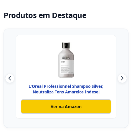
Produtos em Destaque
L'Oreal Professionnel Shampoo Silver,
TRE
Neutraliza Tons Amarelos Indesej
Ver na Amazon