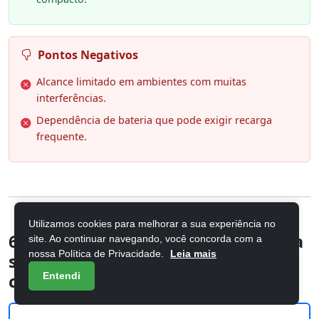
Pontos Negativos
Alcance limitado em ambientes com muitas
interferências.
Dependência de bateria que pode exigir recarga
frequente.
Utilizamos cookies para melhorar a sua experiência no
6. ULANZI A100 Microfone de lapela
site. Ao continuar navegando, você concorda com a
nossa Política de Privacidade.
Leia mais
sem fio Microfone de lapela para
Entendi
câmer