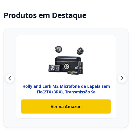
Produtos em Destaque
Hollyland Lark M2 Microfone de Lapela sem
Micr
Fio(2TX+3RX), Transmissão Se
Ver na Amazon